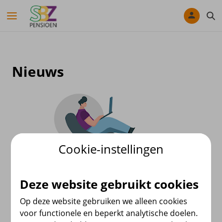
Navigatie overslaan
Nieuws
Cookie-instellingen
Op de hoogte blijven van het laatste nieuws? Bekijk
Deze website gebruikt cookies
hier de meest recente nieuwsberichten van SBZ
Pensioen.
Op deze website gebruiken we alleen cookies
voor functionele en beperkt analytische doelen.