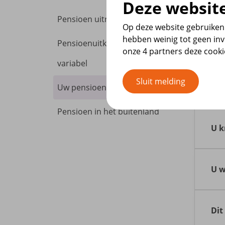
Deze website
Pensioen uitruilen
Op deze website gebruiken 
hebben weinig tot geen inv
Pensioenuitkering vast of
onze 4 partners deze cook
variabel
Sluit melding
U v
Uw pensioenuitkering
Pensioen in het buitenland
Bij
Pen
U k
U k
Mij
U w
We 
Wil
Pen
con
Dit
in 
bij