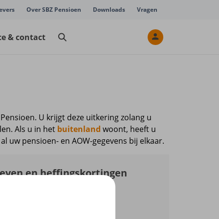
evers
Over SBZ Pensioen
Downloads
Vragen
ce & contact
ensioen. U krijgt deze uitkering zolang u
len. Als u in het
buitenland
woont, heeft u
 al uw pensioen- en AOW-gegevens bij elkaar.
ieven en heffingskortingen