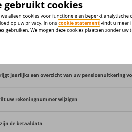
 gebruikt cookies
we alleen cookies voor functionele en beperkt analytische 
Toelichting bruto-nettopensioen (pdf)
loed op uw privacy. In ons
cookie statement
vindt u meer i
ies gebruiken. We mogen deze cookies plaatsen zonder uw
indt informatie over uw pensioen bij Mijn Pensioen
 Mijn Pensioen vindt u uw pensioengegevens bij SBZ Pensioen
sioen, Mijn archief. Op mijnpensioenoverzicht.nl vindt u al
rijgt jaarlijks een overzicht van uw pensioenuitkering v
Mijn Pensioen
rijgt het overzicht van uw pensioenuitkering (jaaropgave) ie
n Pensioen
.
ilt uw rekeningnummer wijzigen
mijnpensioenoverzicht.nl
sturen u een e-mail als de jaaropgave voor u klaarstaat.
Ge
t u het rekeningnummer wijzigen waarop uw pensioenuitker
sioen. Heeft u daar gekozen voor de optie om fysieke post t
tact met ons op. Stuur een rekeningafschrift mee van uw 
 zijn de betaaldata
uw brievenbus.
 het pensioenfonds en het oude en nieuwe rekeningnummer