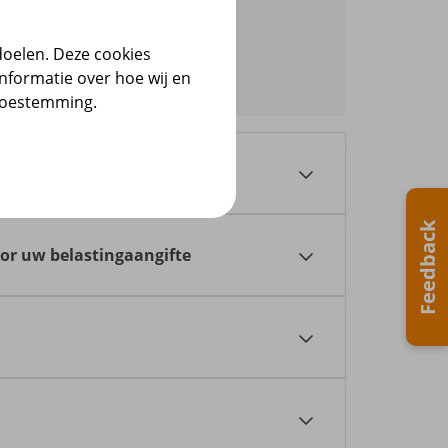
doelen. Deze cookies
nformatie over hoe wij en
 toestemming.
. Kijk voor al uw documenten bij Mijn
Feedback
 uw pensioen- en AOW-gegevens bij elkaar.
oor uw belastingaangifte
der jaar vóór 1 maart. U vindt dit onder
ef daarom uw e-mailadres door
in Mijn
ing binnenkomt? Neem dan schriftelijk
e ontvangen, dan krijgt u de jaaropgave
nieuwe rekening. Vermeld ook uw kenmerk
. Onze adresgegevens vindt u onderaan