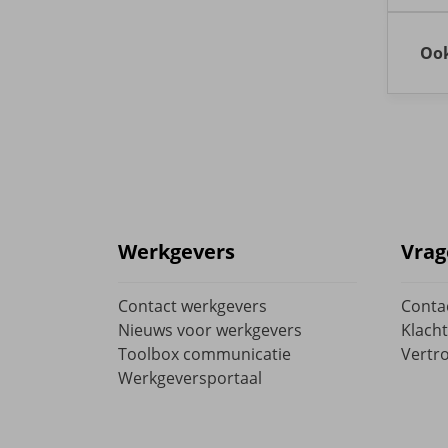
Gaa
de 
We 
op 
kla
dat
Ook
vak
Ma
jan
feb
maa
apri
Werkgevers
Vrag
mei
juni
Contact werkgevers
Conta
Nieuws voor werkgevers
Klacht
juli
Toolbox communicatie
Vertr
aug
Werkgeversportaal
sep
okt