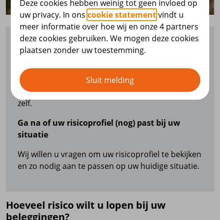
Deze cookies hebben weinig tot geen invloed op
uw privacy. In ons
cookie statement
vindt u
meer informatie over hoe wij en onze 4 partners
deze cookies gebruiken. We mogen deze cookies
Voor uw pensioen uit de
plaatsen zonder uw toestemming.
Beschikbarepremieregeling en/of
Nettopensioenregeling bouwt u een persoonlijk
pensioenkapitaal op. We beleggen dit kapitaal
Sluit melding
volgens een risicoprofiel. Het risicoprofiel kiest u
zelf.
Ga na of uw risicoprofiel (nog) past bij uw
situatie
Wij willen u vragen om uw risicoprofiel te bekijken
en zo nodig aan te passen op uw huidige situatie.
Hoeveel risico wilt u lopen bij uw
beleggingen?