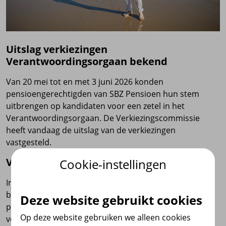
Uitslag verkiezingen
Verantwoordingsorgaan bekend
Van 20 mei tot en met 3 juni 2026 konden
pensioengerechtigden van SBZ Pensioen hun stem
uitbrengen op kandidaten voor een zetel in het
Verantwoordingsorgaan. De Verkiezingscommissie
heeft vandaag de uitslag van de verkiezingen
vastgesteld.
Verantwoordingsorgaan
Cookie-instellingen
In het Verantwoordingsorgaan zijn drie zetels
beschikbaar voor vertegenwoordigers vanuit de
Deze website gebruikt cookies
pensioengerechtigden. In totaal zijn er elf kandidaten
Op deze website gebruiken we alleen cookies
verkiesbaar gesteld voor deze drie zetels.