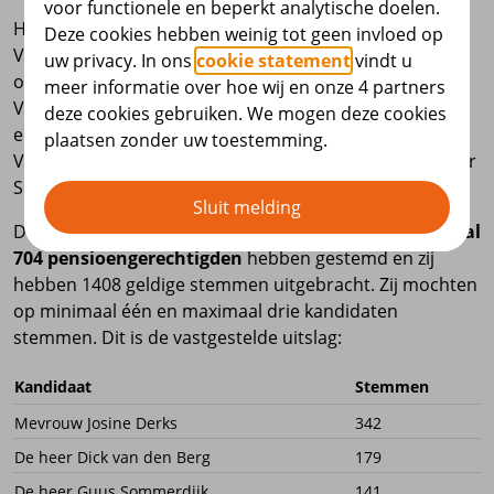
voor functionele en beperkt analytische doelen.
Het bestuur van SBZ Pensioen heeft een
Deze cookies hebben weinig tot geen invloed op
Verkiezingscommissie ingesteld die belast is met de
uw privacy. In ons
cookie statement
vindt u
organisatie van de verkiezingen. De
meer informatie over hoe wij en onze 4 partners
Verkiezingscommissie bestond uit mevrouw J. Buikema
deze cookies gebruiken. We mogen deze cookies
en de heer C. de Graaff namens het
plaatsen zonder uw toestemming.
Verantwoordingsorgaan, de heer K. Bangma en de heer
S. de Groot namens het bestuur.
Sluit melding
De Verkiezingscommissie heeft vastgesteld dat in
totaal
704 pensioengerechtigden
hebben gestemd en zij
hebben 1408 geldige stemmen uitgebracht. Zij mochten
op minimaal één en maximaal drie kandidaten
stemmen. Dit is de vastgestelde uitslag:
Kandidaat
Stemmen
Mevrouw Josine Derks
342
De heer Dick van den Berg
179
De heer Guus Sommerdijk
141