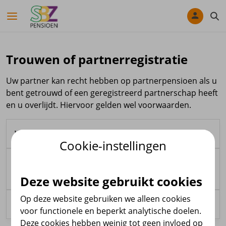
Navigatie overslaan
Trouwen of partnerregistratie
Uw partner kan recht hebben op partnerpensioen als u
bent getrouwd of een geregistreerd partnerschap heeft
en u overlijdt. Hiervoor gelden wel voorwaarden.
Wat zijn de voorwaarden?
Cookie-instellingen
Partner- en wezenpensioen in onze
Uw partner krijgt automatisch recht op
pensioenregelingen
partnerpensioen. De gegevens van uw partner
Deze website gebruikt cookies
moeten wel bij ons bekend zijn. U vindt de
Op deze website gebruiken we alleen cookies
voorwaarden ook in het
pensioenreglement
.
Bent u alleenstaand op uw pensioendatum?
Neemt u deel aan de Middelloonregeling?
voor functionele en beperkt analytische doelen.
Dan reserveren we pensioen voor uw partner.
Woont u in Nederland?
Deze cookies hebben weinig tot geen invloed op