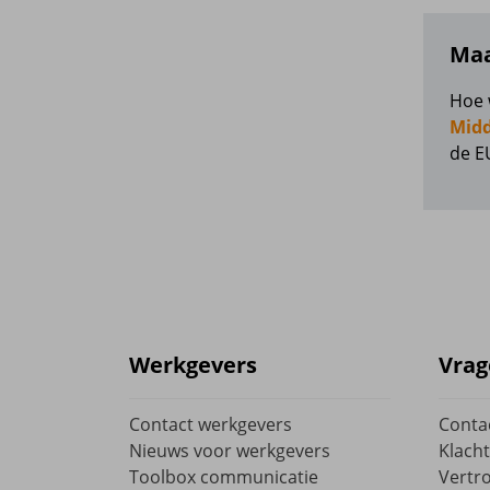
Voo
Maa
Hoe 
Midd
de E
Werkgevers
Vrag
Contact werkgevers
Conta
Nieuws voor werkgevers
Klacht
Toolbox communicatie
Vertr