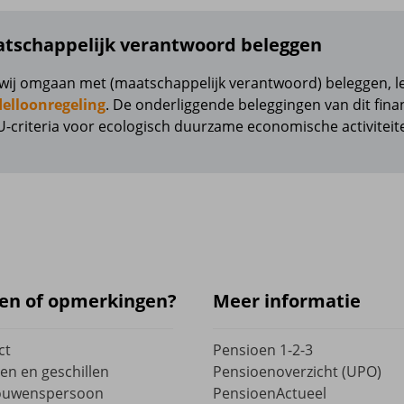
r nog meer verdieping over de regels en het beleid kijkt u bi
tschappelijk verantwoord beleggen
Downloads en Pensioen 1-2-3 laag 3
wij omgaan met (maatschappelijk verantwoord) beleggen, le
elloonregeling
. De onderliggende beleggingen van dit fin
U-criteria voor ecologisch duurzame economische activiteit
en of opmerkingen?
Meer informatie
ct
Pensioen 1-2-3
en en geschillen
Pensioenoverzicht (UPO)
ouwenspersoon
PensioenActueel