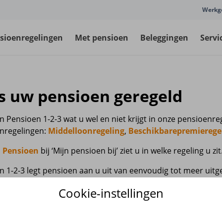
Werkg
sioenregelingen
Met pensioen
Beleggingen
Servi
is uw pensioen geregeld
in Pensioen 1-2-3 wat u wel en niet krijgt in onze pensioenr
nregelingen:
Middelloonregeling
,
Beschikbarepremierege
 Pensioen
bij ‘Mijn pensioen bij’ ziet u in welke regeling u zit
 1-2-3 legt pensioen aan u uit van eenvoudig tot meer uitge
, in laag 2 staat de uitgebreide toelichting in gemakkelijke 
Cookie-instellingen
els en beleid. In de Middelloonregeling vindt u laag 1 en 2 s
ikt. Laag 3 vindt u (ook) via Downloads bovenaan deze pagin