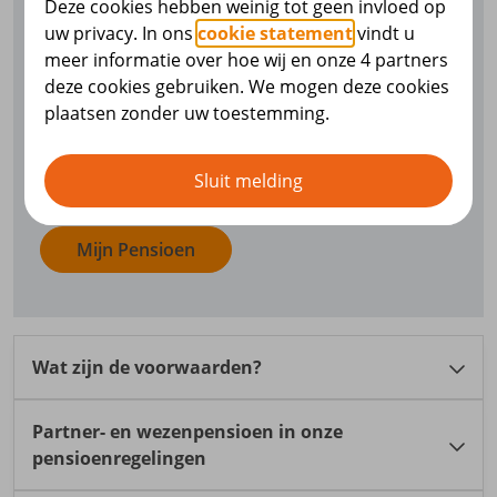
Deze cookies hebben weinig tot geen invloed op
Mijn Pensioen. De naam van uw partner en
uw privacy. In ons
cookie statement
vindt u
alle bedragen staan op het
meer informatie over hoe wij en onze 4 partners
pensioenoverzicht (UPO) van het jaar waarin
deze cookies gebruiken. We mogen deze cookies
u bent gaan samenwonen. Dat vindt u in Mijn
plaatsen zonder uw toestemming.
Pensioen,
Mijn archief
. Wilt u precies weten
welke regeling(en) u heeft en welk bedrag uw
partner krijgt na uw overlijden? Kijk hiervoor
Sluit melding
bij
Mijn pensioen bij
.
Mijn Pensioen
Wat zijn de voorwaarden?
Partner- en wezenpensioen in onze
Dit zijn de voorwaarden voor partnerpensioen na
pensioenregelingen
uw overlijden. U vindt deze ook in het
pensioenreglement
.