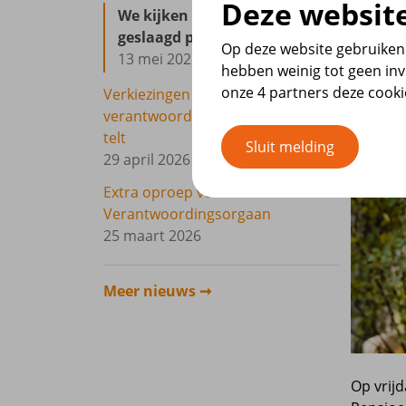
Deze website
We kijken terug op een
geslaagd pensioencafe
Op deze website gebruiken 
13 mei 2026
hebben weinig tot geen inv
onze 4 partners deze cook
Verkiezingen
verantwoordingsorgaan: uw stem
telt
Sluit melding
29 april 2026
Extra oproep voor
Verantwoordingsorgaan
25 maart 2026
Meer nieuws
Op vrij