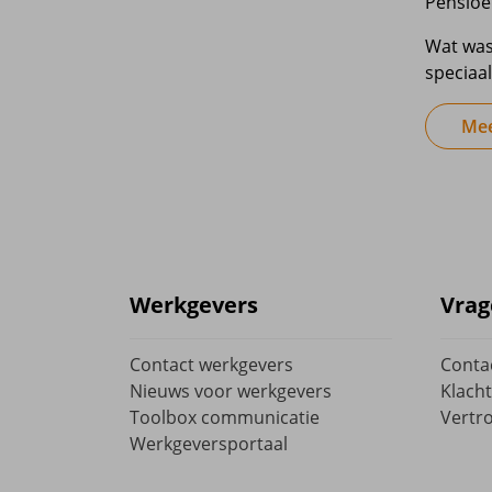
Pensioe
Wat was
speciaa
Mee
Werkgevers
Vrag
Contact werkgevers
Conta
Nieuws voor werkgevers
Klacht
Toolbox communicatie
Vertr
Werkgeversportaal