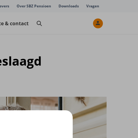
evers
Over SBZ Pensioen
Downloads
Vragen
ce & contact
eslaagd