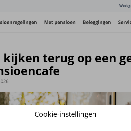
Werkg
sioenregelingen
Met pensioen
Beleggingen
Servi
 kijken terug op een g
nsioencafe
2026
Cookie-instellingen