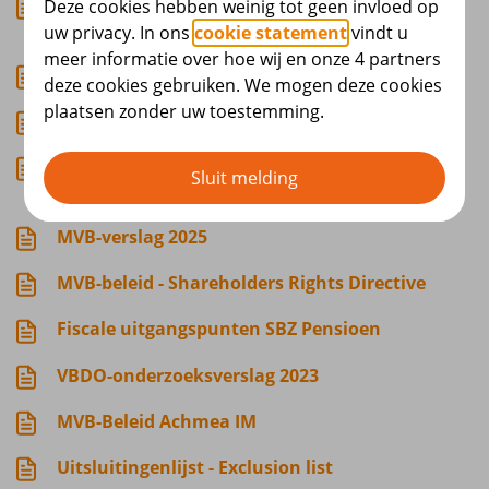
Hoe gaat SBZ Pensioen om met
Deze cookies hebben weinig tot geen invloed op
duurzaamheidsrisico's?
uw privacy. In ons
cookie statement
vindt u
meer informatie over hoe wij en onze 4 partners
MVB-beleid SBZ Pensioen
deze cookies gebruiken. We mogen deze cookies
plaatsen zonder uw toestemming.
Periodieke duurzaamheidsinformatie
Duurzaam en verantwoord beleggen: wat
Sluit melding
vinden onze deelnemers?
MVB-verslag 2025
MVB-beleid - Shareholders Rights Directive
Fiscale uitgangspunten SBZ Pensioen
VBDO-onderzoeksverslag 2023
MVB-Beleid Achmea IM
Uitsluitingenlijst - Exclusion list