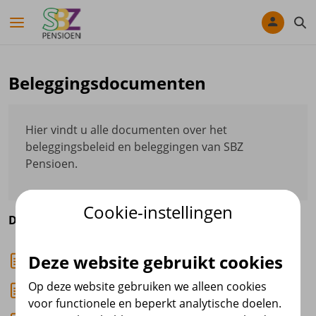
Navigatie overslaan
Beleggingsdocumenten
Hier vindt u alle documenten over het
beleggingsbeleid en beleggingen van SBZ
Pensioen.
Cookie-instellingen
Documenten MVB
Deze website gebruikt cookies
PAI-rapportage
Op deze website gebruiken we alleen cookies
Precontractuele duurzaamheidsinformatie
voor functionele en beperkt analytische doelen.