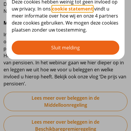
Deze cookies hebben weinig tot geen invloed op
Deelnemers in de Beschikbarepremieregeling of
uw privacy. In ons
cookie statement
vindt u
Nettopensioenregeling.
meer informatie over hoe wij en onze 4 partners
deze cookies gebruiken. We mogen deze cookies
Meer over dit onderwerp
plaatsen zonder uw toestemming.
In de Beschikbarepremieregeling bouwt u een kapitaal
op. Uw pensioenkapitaal wordt belegd en op
Sluit melding
pensioendatum koopt u van dit kapitaal pensioen aan.
Hoe hoog dit pensioen is, heeft te maken met de prijs
van pensioen. In het webinar gaan we hier dieper op in
en leggen we uit hoe we voor u beleggen en welke
invloed u hierop heeft. Bekijk ook onze vlog ‘De prijs van
pensioen’.
Lees meer over beleggen in de
Middelloonregeling
Lees meer over beleggen in de
Beschikbarepremieregeling