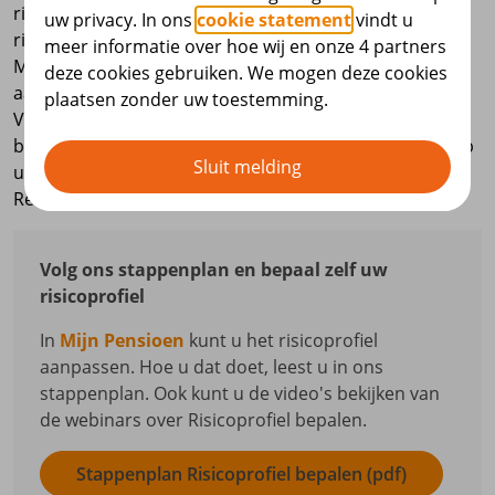
risicoprofiel Neutraal (gemiddeld risico). Bij het
uw privacy. In ons
cookie statement
vindt u
risicoprofiel Neutraal belegt u dan voor 85% in de
meer informatie over hoe wij en onze 4 partners
Module Rendement. Dit is een beleggingsmix van
deze cookies gebruiken. We mogen deze cookies
aandelen, vastgoed en obligaties met hoger risico.
plaatsen zonder uw toestemming.
Vanaf 45 jaar bouwen we het risico langzaam af. U
belegt dan steeds minder in de Module Rendement. Op
Sluit melding
uw 58e belegt u voor ongeveer 50% in de Module
Rendement.
Volg ons stappenplan en bepaal zelf uw
risicoprofiel
In
Mijn Pensioen
kunt u het risicoprofiel
aanpassen. Hoe u dat doet, leest u in ons
stappenplan. Ook kunt u de video's bekijken van
de webinars over Risicoprofiel bepalen.
Stappenplan Risicoprofiel bepalen (pdf)