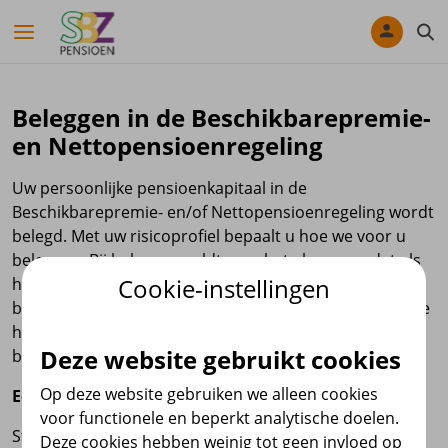
Navigatie overslaan
Beleggen in de Beschikbarepremie-
en Nettopensioenregeling
Uw persoonlijke pensioenkapitaal in de
Beschikbarepremie- en/of Nettopensioenregeling wordt
belegd. Met uw risicoprofiel bepaalt u hoe we voor u
beleggen. Bij beleggen geldt over het algemeen dat als
Cookie-instellingen
het einddoel verder weg is, er risicovoller kan worden
belegd. Er is dan meer tijd om eventuele tegenvallers te
herstellen. Een jonger iemand kan dus risicovoller
Deze website gebruikt cookies
beleggen dan een ouder iemand.
Op deze website gebruiken we alleen cookies
Een voorbeeld: aanpassing van het beleggingsrisico
voor functionele en beperkt analytische doelen.
Stel dat u een jonge deelnemer bent en start in
Deze cookies hebben weinig tot geen invloed op