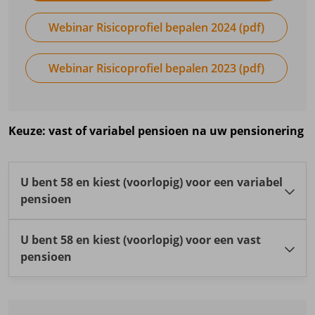
Webinar Risicoprofiel bepalen 2024 (pdf)
Webinar Risicoprofiel bepalen 2023 (pdf)
Keuze: vast of variabel pensioen na uw pensionering
U bent 58 en kiest (voorlopig) voor een variabel
pensioen
U bent 58 en kiest (voorlopig) voor een vast
Uw persoonlijke pensioenkapitaal gaat langzaam
pensioen
over van uw Lifecycle naar het Collectief Variabel
Pensioen (CVP). We bouwen het risico in de
beleggingsmix verder af. Op uw pensioendatum zit
Tot uw 58e beleggen wij volgens Lifecycles. Bij
uw persoonlijke pensioenkapitaal geheel in het