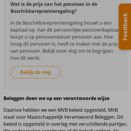
Lifecycle-beleggen wordt uw persoonlijk
Wat is de prijs van het pensioen in de
CVP. Het CVP belegt voor 30% in de module
pensioenkapitaal belegd op basis van uw
Beschikbarepremieregeling?
Rendement. Het risico helemaal afbouwen doen
risicoprofiel en uw leeftijd. Na uw 45e bouwen wij
Feedback
we niet: dan zou er niet genoeg rendement zijn
het risico geleidelijk af in alle risicoprofielen.
In de Beschikbarepremieregeling bouwt u een
om de pensioenen te verhogen. Bekijk ook de
kapitaal op. Van dit persoonlijke pensioenkapitaal
grafiek hieronder.
Vanaf 58 jaar bouwen we het risico sneller en
koopt u op pensioendatum pensioen aan. Hoe
verder af
hoog dit pensioen is, heeft te maken met de prijs
U heeft daardoor minder kans op rendement. Op
van pensioen. Bekijk onze vlog om te begrijpen
uw pensioendatum belegt u niet meer in de
hoe dit werkt.
module Rendement. Uw persoonlijke
pensioenkapitaal gaat ook niet over naar het
Bekijk de vlog
Collectief Variabel Pensioen (CVP). Al uw geld is
belegd in obligaties van hoge kwaliteit. Het is
nodig om het risico verder af te bouwen omdat u
zekerheid zoekt voor uw pensioen. Bekijk ook de
Beleggen doen we op een verantwoorde wijze
grafiek hieronder.
Daartoe hebben we een MVB-beleid opgesteld. MVB
staat voor Maatschappelijk Verantwoord Beleggen. Dit
beleid is opgesteld in overleg met verschillende partijen.