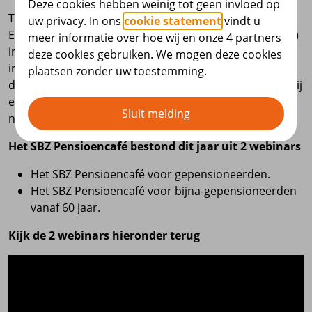
Deze cookies hebben weinig tot geen invloed op
Tijdens het SBZ Pensioencafé ging onze host Koen met
uw privacy. In ons
cookie statement
vindt u
Edwin Schokker (Uitvoerend bestuurder, SBZ Pensioen)
meer informatie over hoe wij en onze 4 partners
in gesprek en bespraken zij, aan de hand van een
deze cookies gebruiken. We mogen deze cookies
interactieve quiz, verschillende onderwerpen rondom
plaatsen zonder uw toestemming.
de Wet toekomst pensioenen (Wtp). Daarnaast gaven zij
extra aandacht aan het onderwerp: beleggen in de
Sluit melding
nieuwe pensioenregeling.
Het SBZ Pensioencafé bestond dit jaar uit 2 webinars
Het SBZ Pensioencafé voor gepensioneerden.
Het SBZ Pensioencafé voor bijna-gepensioneerden
vanaf 60 jaar.
Kijk de 2 webinars hieronder terug