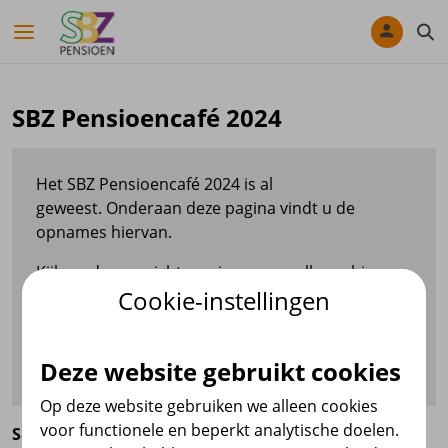
Navigatie overslaan
SBZ Pensioencafé 2024
Het SBZ Pensioencafé 2024 is al
geweest. Onderaan deze pagina vindt u de
opnames hiervan.
Kijk op de overzichtspagina voor welke webinars
Cookie-instellingen
u zich nog kunt aanmelden.
Webinars
Deze website gebruikt cookies
Op deze website gebruiken we alleen cookies
voor functionele en beperkt analytische doelen.
Samenvatting