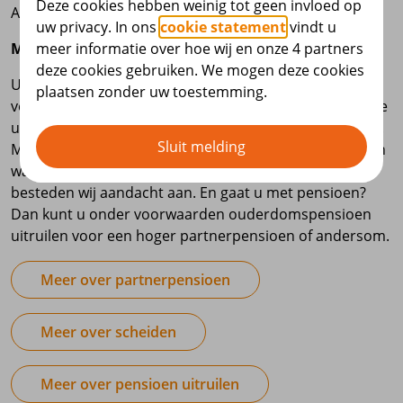
Deze cookies hebben weinig tot geen invloed op
Alle deelnemers.
uw privacy. In ons
cookie statement
vindt u
meer informatie over hoe wij en onze 4 partners
Meer over dit onderwerp
deze cookies gebruiken. We mogen deze cookies
Uw partner kan recht hebben op partnerpensioen. Dit
plaatsen zonder uw toestemming.
verschilt per pensioenregeling. In dit webinar leggen we
uit wat er bij uw overlijden is geregeld voor uw partner.
Sluit melding
Maar ook als u uit elkaar gaat, is het belangrijk te weten
wat u moet regelen voor uw pensioen. Ook hier
besteden wij aandacht aan. En gaat u met pensioen?
Dan kunt u onder voorwaarden ouderdomspensioen
uitruilen voor een hoger partnerpensioen of andersom.
Meer over partnerpensioen
Meer over scheiden
Meer over pensioen uitruilen