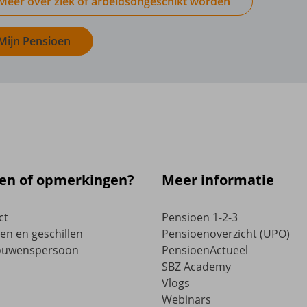
Meer over ziek of arbeidsongeschikt worden
Mijn Pensioen
en of opmerkingen?
Meer informatie
ct
Pensioen 1-2-3
en en geschillen
Pensioenoverzicht (UPO)
ouwenspersoon
PensioenActueel
SBZ Academy
Vlogs
Webinars