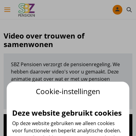
Navigatie overslaan
Video over trouwen of
samenwonen
SBZ Pensioen verzorgt de pensioenregeling. We
hebben daarover video's voor u gemaakt. Deze
animatie gaat over wat er met uw pensioen
gebeurt als u gaat trouwen of samenwonen of als
Cookie-instellingen
u een geregistreerd partnerschap aangaat.
Deze website gebruikt cookies
Op deze website gebruiken we alleen cookies
voor functionele en beperkt analytische doelen.