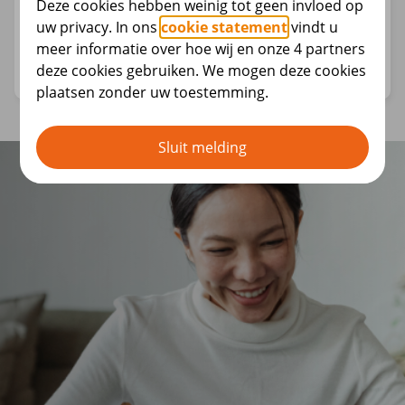
Deze cookies hebben weinig tot geen invloed op
Dé plek om te leren over uw pensioen.
uw privacy. In ons
cookie statement
vindt u
meer informatie over hoe wij en onze 4 partners
Academy
deze cookies gebruiken. We mogen deze cookies
plaatsen zonder uw toestemming.
Sluit melding