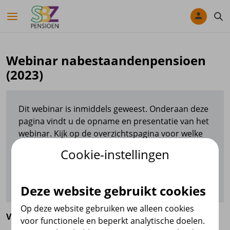
Navigatie overslaan
Webinar nabestaandenpensioen
(2023)
Dit webinar is inmiddels geweest. Onderaan deze
pagina vindt u de opname en presentatie van het
webinar. Kijk op de overzichtspagina voor welke
webinars u zich nog kunt aanmelden.
Cookie-instellingen
Webinars
Deze website gebruikt cookies
Op deze website gebruiken we alleen cookies
Voor wie
voor functionele en beperkt analytische doelen.