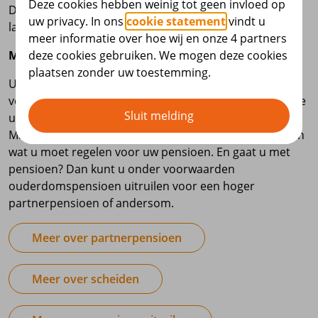
Deze cookies hebben weinig tot geen invloed op
Deelnemers die hun partner verzorgd achter willen
uw privacy. In ons
cookie statement
vindt u
laten.
meer informatie over hoe wij en onze 4 partners
Meer over dit onderwerp
deze cookies gebruiken. We mogen deze cookies
plaatsen zonder uw toestemming.
Uw partner kan recht hebben op partnerpensioen. Dit
verschilt per pensioenregeling. In dit webinar leggen we
Sluit melding
uit wat er bij uw overlijden is geregeld voor uw partner.
Maar ook als u uit elkaar gaat, is het belangrijk te weten
wat u moet regelen voor uw pensioen. En gaat u met
pensioen? Dan kunt u onder voorwaarden
ouderdomspensioen uitruilen voor een hoger
partnerpensioen of andersom.
Meer over partnerpensioen
Meer over scheiden