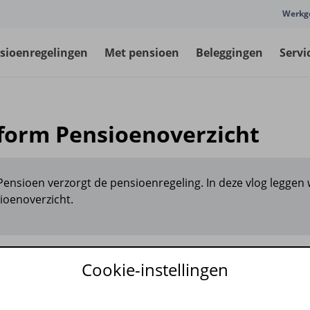
Werkg
sioenregelingen
Met pensioen
Beleggingen
Servi
form Pensioenoverzicht
Pensioen verzorgt de pensioenregeling. In deze vlog leggen w
ioenoverzicht.
Cookie-instellingen