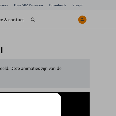
evers
Over SBZ Pensioen
Downloads
Vragen
ce & contact
l
eeld. Deze animaties zijn van de