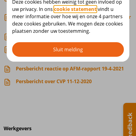
Deze cookies hebben weinig tot geen invloed op
flexibele premieregeling 8-4-2024
uw privacy. In ons
cookie statement
vindt u
meer informatie over hoe wij en onze 4 partners
SBZ Pensioen selecteert Achmea IM als fiduciair
deze cookies gebruiken. We mogen deze cookies
manager 24-8-2022
plaatsen zonder uw toestemming.
Persbericht over jaarverslag 2020 5-7-2021
Persbericht benoeming Edwin Schokker in
Sluit melding
bestuur 21-5-2024
Persbericht reactie op AFM-rapport 19-4-2021
Persbericht over CVP 11-12-2020
Feedback
Werkgevers