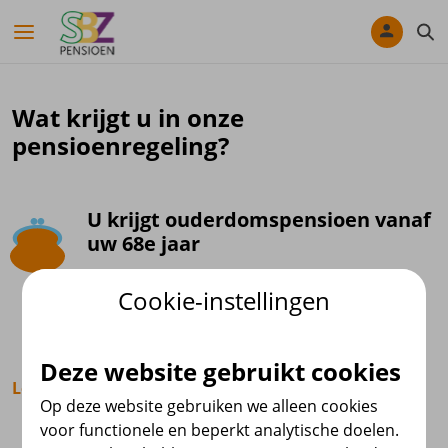
Navigatie overslaan
Wat krijgt u in onze
pensioenregeling?
U krijgt ouderdomspensioen vanaf
uw 68e jaar
Gaat u met pensioen? Dan krijgt u
Cookie-instellingen
ouderdomspensioen. Uw pensioen bij ons
start als u 68 jaar bent.
Deze website gebruikt cookies
Lees meer
U bouwt bij ons ouderdomspensioen op voor later. U
Op deze website gebruiken we alleen cookies
neemt namelijk via uw werkgever deel aan onze
voor functionele en beperkt analytische doelen.
pensioenregeling. U krijgt dit pensioen zolang u leeft.